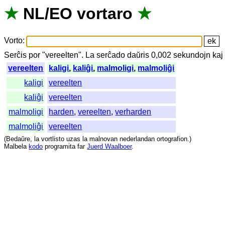
★
NL
/
EO
vortaro
★
Vorto
:
Serĉis
por
"
vereelten".
La
serĉado
daŭris
0,002
sekundojn
kaj
vereelten
kaligi
,
kaliĝi
,
malmoligi
,
malmoliĝi
kaligi
vereelten
kaliĝi
vereelten
malmoligi
harden
,
vereelten
,
verharden
malmoliĝi
vereelten
(
Bedaŭre
,
la
vortlisto
uzas
la
malnovan
nederlandan
ortografion
.)
Malbela
kodo
programita
far
Juerd Waalboer
.