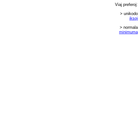
Viaj
preferoj
:
> unikodo
iksoj
> normala
minimuma