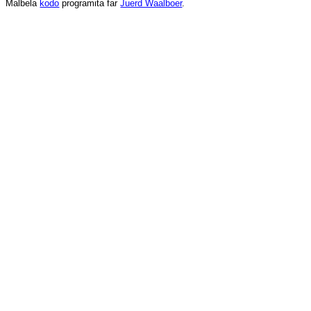
Malbela
kodo
programita
far
Juerd Waalboer
.