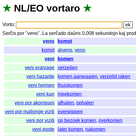
★
NL
/
EO
vortaro
★
Vorto
:
Serĉis
por
"
veno".
La
serĉado
daŭris
0,008
sekundojn
kaj
prod
veno
komst
komst
alveno
,
veno
veni
komen
veni erarvage
verzeilen
veni hazarde
komen aanwaaien
,
verzeild raken
veni hejmen
thuiskomen
veni kun
meekomen
veni por akompani
afhalen
,
ophalen
veni por mallonge viziti
overwippen
veni por viziti
op bezoek komen
,
overkomen
veni poste
later komen
,
nakomen