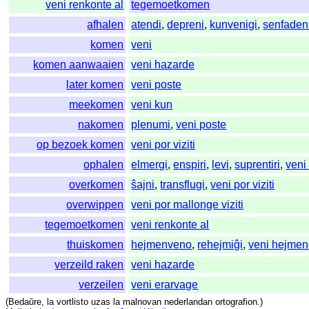
veni renkonte al
tegemoetkomen
afhalen
atendi
,
depreni
,
kunvenigi
,
senfaden
komen
veni
komen aanwaaien
veni hazarde
later komen
veni poste
meekomen
veni kun
nakomen
plenumi
,
veni poste
op bezoek komen
veni por viziti
ophalen
elmergi
,
enspiri
,
levi
,
suprentiri
,
veni
overkomen
ŝajni
,
transflugi
,
veni por viziti
overwippen
veni por mallonge viziti
tegemoetkomen
veni renkonte al
thuiskomen
hejmenveno
,
rehejmiĝi
,
veni hejmen
verzeild raken
veni hazarde
verzeilen
veni erarvage
(
Bedaŭre
,
la
vortlisto
uzas
la
malnovan
nederlandan
ortografion
.)