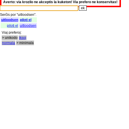
Averto: via krozilo ne akceptis la kuketon! Via prefero ne konservitas!
Serĉis
por
"
uitloodsen".
uitloodsen
piloti el
piloti el
uitloodsen
Viaj
preferoj
:
> unikodo
iksoj
normala
> minimala