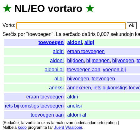
★
NL
/
EO
vortaro
★
Vorto
:
Serĉis
por
"
toevoegen".
La
serĉado
daŭris
0,007
sekundojn
ka
toevoegen
aldoni
,
aligi
aldiri
eraan toevoegen
aldoni
bijdoen
,
bijmengen
,
bijvoegen
,
t
aldoni al
toevoegen aan
,
voegen bij
aligi
bijvoegen
,
toevoegen
aneksi
annexeren
,
iets bijkomstigs toe
eraan toevoegen
aldiri
iets bijkomstigs toevoegen
aneksi
toevoegen aan
aldoni al
(
Bedaŭre
,
la
vortlisto
uzas
la
malnovan
nederlandan
ortografion
.)
Malbela
kodo
programita
far
Juerd Waalboer
.