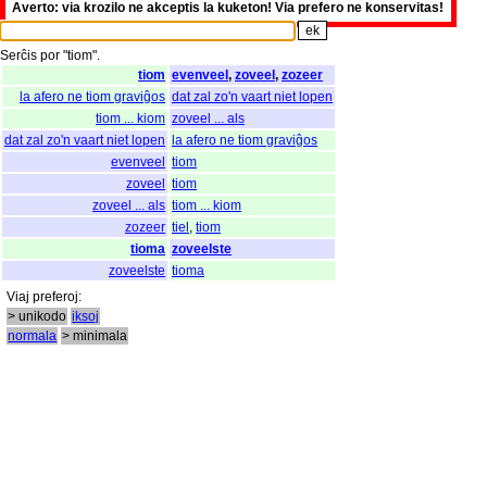
Averto: via krozilo ne akceptis la kuketon! Via prefero ne konservitas!
Serĉis
por
"
tiom".
tiom
evenveel
,
zoveel
,
zozeer
la afero ne tiom graviĝos
dat zal zo'n vaart niet lopen
tiom ... kiom
zoveel ... als
dat zal zo'n vaart niet lopen
la afero ne tiom graviĝos
evenveel
tiom
zoveel
tiom
zoveel ... als
tiom ... kiom
zozeer
tiel
,
tiom
tioma
zoveelste
zoveelste
tioma
Viaj
preferoj
:
> unikodo
iksoj
normala
> minimala