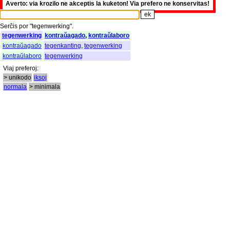
Averto: via krozilo ne akceptis la kuketon! Via prefero ne konservitas!
Serĉis
por
"
tegenwerking".
tegenwerking
kontraŭagado
,
kontraŭlaboro
kontraŭagado
tegenkanting
,
tegenwerking
kontraŭlaboro
tegenwerking
Viaj
preferoj
:
> unikodo
iksoj
normala
> minimala