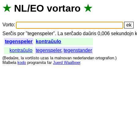
★
NL
/
EO
vortaro
★
Vorto
:
Serĉis
por
"
tegenspeler".
La
serĉado
daŭris
0,006
sekundojn
tegenspeler
kontraŭulo
kontraŭulo
tegenspeler
,
tegenstander
(
Bedaŭre
,
la
vortlisto
uzas
la
malnovan
nederlandan
ortografion
.)
Malbela
kodo
programita
far
Juerd Waalboer
.