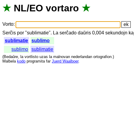
★
NL
/
EO
vortaro
★
Vorto
:
Serĉis
por
"
sublimatie".
La
serĉado
daŭris
0,004
sekundojn
ka
sublimatie
sublimo
sublimo
sublimatie
(
Bedaŭre
,
la
vortlisto
uzas
la
malnovan
nederlandan
ortografion
.)
Malbela
kodo
programita
far
Juerd Waalboer
.