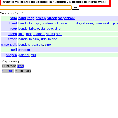
Averto: via krozilo ne akceptis la kuketon! Via prefero ne konservitas!
Serĉis
por
"
strio".
strio
band
,
reep
,
streep
,
strook
,
wapenbalk
band
bendo
,
bindaĵo
,
borderaĵo
,
ligamento
,
ligilo
,
orkestro
,
pneŭmatiko
,
pn
reep
bendo
,
briketo
,
stangeto
,
strio
streep
linio
,
rangogalono
,
streko
,
strio
strook
bendo
,
falbalo
,
strio
,
talono
wapenbalk
bendeto
,
paliseto
,
strio
strii
strepen
strepen
galonoj
,
strii
Viaj
preferoj
:
> unikodo
iksoj
normala
> minimala