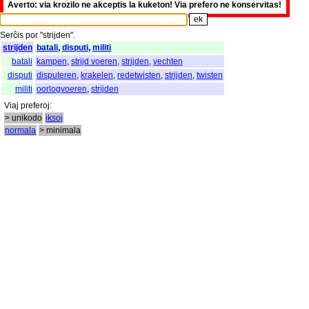
Averto: via krozilo ne akceptis la kuketon! Via prefero ne konservitas!
Serĉis
por
"
strijden".
strijden
batali
,
disputi
,
militi
batali
kampen
,
strijd voeren
,
strijden
,
vechten
disputi
disputeren
,
krakelen
,
redetwisten
,
strijden
,
twisten
militi
oorlogvoeren
,
strijden
Viaj
preferoj
:
> unikodo
iksoj
normala
> minimala