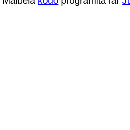
Malbela
kodo
programita
far
J