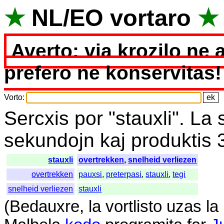
★
NL
/
EO
vortaro
★
Averto: via krozilo ne 
prefero ne konservitas!
Vorto
:
Sercxis
por
"
stauxli".
La
sekundojn
kaj
produktis
stauxli
overtrekken
,
snelheid verliezen
overtrekken
pauxsi
,
preterpasi
,
stauxli
,
tegi
snelheid verliezen
stauxli
(
Bedauxre
,
la
vortlisto
uzas
la