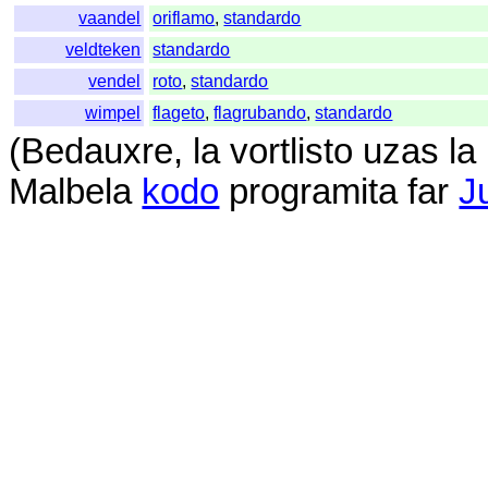
vaandel
oriflamo
,
standardo
veldteken
standardo
vendel
roto
,
standardo
wimpel
flageto
,
flagrubando
,
standardo
(
Bedauxre
,
la
vortlisto
uzas
la
Malbela
kodo
programita
far
J