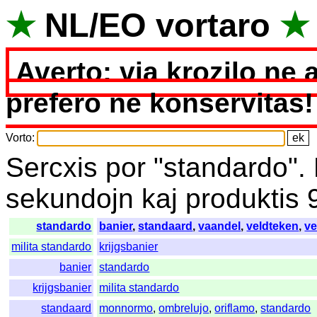
★
NL
/
EO
vortaro
★
Averto: via krozilo ne 
prefero ne konservitas!
Vorto
:
Sercxis
por
"
standardo".
sekundojn
kaj
produktis
standardo
banier
,
standaard
,
vaandel
,
veldteken
,
ve
milita standardo
krijgsbanier
banier
standardo
krijgsbanier
milita standardo
standaard
monnormo
,
ombrelujo
,
oriflamo
,
standardo