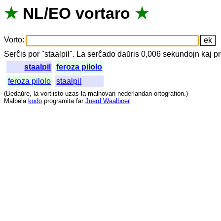
★
NL
/
EO
vortaro
★
Vorto
:
Serĉis
por
"
staalpil".
La
serĉado
daŭris
0,006
sekundojn
kaj
pr
staalpil
feroza pilolo
feroza pilolo
staalpil
(
Bedaŭre
,
la
vortlisto
uzas
la
malnovan
nederlandan
ortografion
.)
Malbela
kodo
programita
far
Juerd Waalboer
.