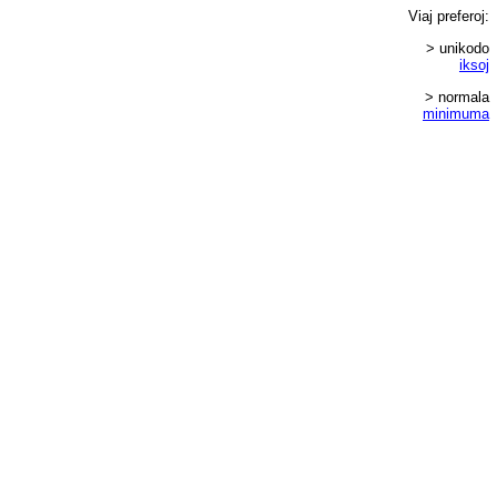
Viaj
preferoj
:
> unikodo
iksoj
> normala
minimuma