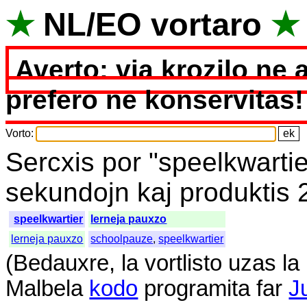
★
NL
/
EO
vortaro
★
Averto: via krozilo ne 
prefero ne konservitas!
Vorto
:
Sercxis
por
"
speelkwartie
sekundojn
kaj
produktis
speelkwartier
lerneja pauxzo
lerneja pauxzo
schoolpauze
,
speelkwartier
(
Bedauxre
,
la
vortlisto
uzas
la
Malbela
kodo
programita
far
J