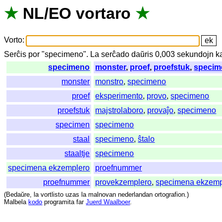
★
NL
/
EO
vortaro
★
Vorto
:
Serĉis
por
"
specimeno".
La
serĉado
daŭris
0,003
sekundojn
k
specimeno
monster
,
proef
,
proefstuk
,
specim
monster
monstro
,
specimeno
proef
eksperimento
,
provo
,
specimeno
proefstuk
majstrolaboro
,
provaĵo
,
specimeno
specimen
specimeno
staal
specimeno
,
ŝtalo
staaltje
specimeno
specimena ekzemplero
proefnummer
proefnummer
provekzemplero
,
specimena ekzemp
(
Bedaŭre
,
la
vortlisto
uzas
la
malnovan
nederlandan
ortografion
.)
Malbela
kodo
programita
far
Juerd Waalboer
.