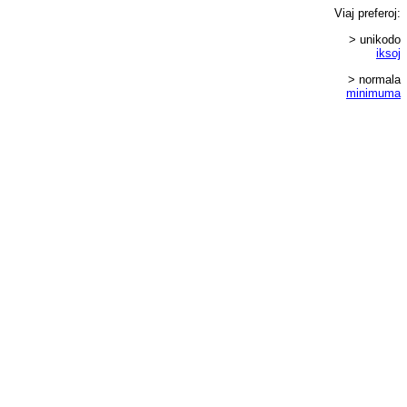
Viaj
preferoj
:
> unikodo
iksoj
> normala
minimuma