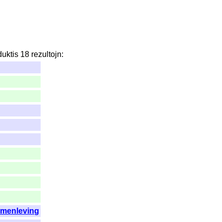
duktis
18
rezultojn
:
amenleving