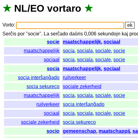
★
NL
/
EO
vortaro
★
Vorto
:
Serĉis
por
"
socie".
La
serĉado
daŭris
0,006
sekundojn
kaj
pro
socie
maatschappelijk
,
sociaal
maatschappelijk
socia
,
sociala
,
sociale
,
socie
sociaal
socia
,
sociala
,
sociale
,
socie
socia
maatschappelijk
,
sociaal
socia interŝanĝado
ruilverkeer
socia sekureco
sociale zekerheid
maatschappelijk
socia
,
sociala
,
sociale
,
socie
ruilverkeer
socia interŝanĝado
sociaal
socia
,
sociala
,
sociale
,
socie
sociale zekerheid
socia sekureco
socio
gemeenschap
,
maatschappij
,
s