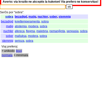
Averto: via krozilo ne akceptis la kuketon! Via prefero ne konservitas!
Serĉis
por
"
sobra".
sobra
bezadigd
,
matig
,
nuchter
,
sober
,
stemmig
bezadigd
kviettemperamenta
,
sobra
matig
abstemia
,
modera
,
sobra
nuchter
afereca
,
flegma
,
malebria
,
nemanĝinta
,
senpasia
,
sobra
sober
malluksa
,
modera
,
sobra
stemmig
serioza
,
sobra
Viaj
preferoj
:
> unikodo
iksoj
normala
> minimala