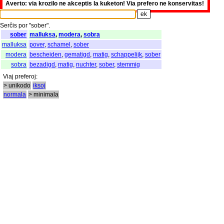
Averto: via krozilo ne akceptis la kuketon! Via prefero ne konservitas!
Serĉis
por
"
sober".
sober
malluksa
,
modera
,
sobra
malluksa
pover
,
schamel
,
sober
modera
bescheiden
,
gematigd
,
matig
,
schappelijk
,
sober
sobra
bezadigd
,
matig
,
nuchter
,
sober
,
stemmig
Viaj
preferoj
:
> unikodo
iksoj
normala
> minimala