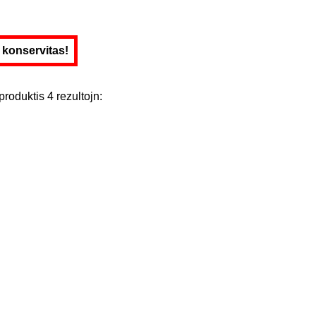
e konservitas!
produktis
4
rezultojn
: