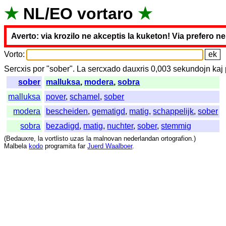
★
NL
/
EO
vortaro
★
Averto: via krozilo ne akceptis la kuketon! Via prefero n
Vorto
:
Sercxis
por
"
sober".
La
sercxado
dauxris
0,003
sekundojn
kaj
sober
malluksa
,
modera
,
sobra
malluksa
pover
,
schamel
,
sober
modera
bescheiden
,
gematigd
,
matig
,
schappelijk
,
sober
sobra
bezadigd
,
matig
,
nuchter
,
sober
,
stemmig
(
Bedauxre
,
la
vortlisto
uzas
la
malnovan
nederlandan
ortografion
.)
Malbela
kodo
programita
far
Juerd Waalboer
.