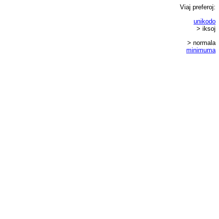
Viaj
preferoj
:
unikodo
> iksoj
> normala
minimuma