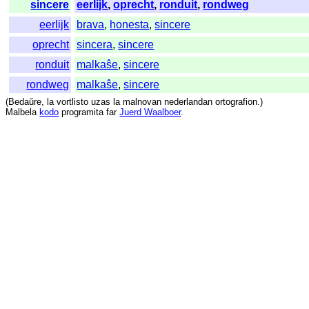
sincere
eerlijk
,
oprecht
,
ronduit
,
rondweg
eerlijk
brava
,
honesta
,
sincere
oprecht
sincera
,
sincere
ronduit
malkaŝe
,
sincere
rondweg
malkaŝe
,
sincere
(
Bedaŭre
,
la
vortlisto
uzas
la
malnovan
nederlandan
ortografion
.)
Malbela
kodo
programita
far
Juerd Waalboer
.