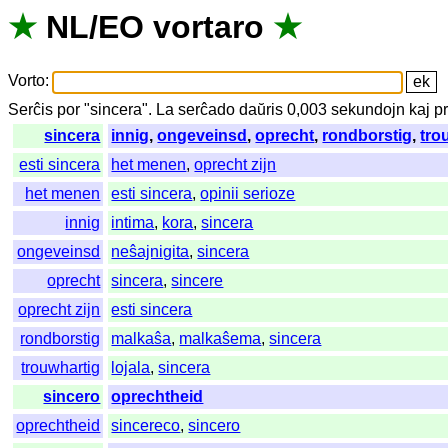
★
NL
/
EO
vortaro
★
Vorto
:
Serĉis
por
"
sincera".
La
serĉado
daŭris
0,003
sekundojn
kaj
p
sincera
innig
,
ongeveinsd
,
oprecht
,
rondborstig
,
tro
esti sincera
het menen
,
oprecht zijn
het menen
esti sincera
,
opinii serioze
innig
intima
,
kora
,
sincera
ongeveinsd
neŝajnigita
,
sincera
oprecht
sincera
,
sincere
oprecht zijn
esti sincera
rondborstig
malkaŝa
,
malkaŝema
,
sincera
trouwhartig
lojala
,
sincera
sincero
oprechtheid
oprechtheid
sincereco
,
sincero