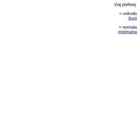
Viaj
preferoj
:
> unikodo
iksoj
> normala
minimuma