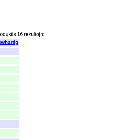
roduktis
16
rezultojn
:
uwhartig