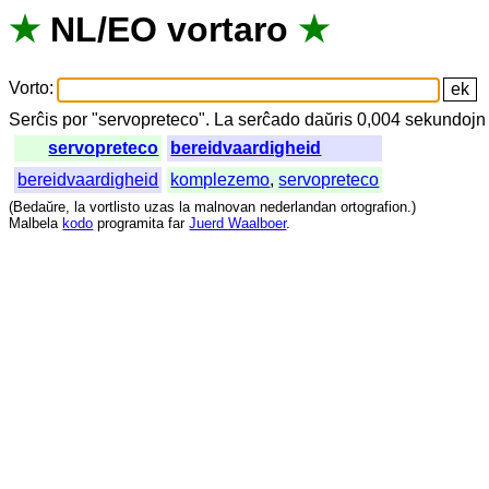
★
NL
/
EO
vortaro
★
Vorto
:
Serĉis
por
"
servopreteco".
La
serĉado
daŭris
0,004
sekundojn
servopreteco
bereidvaardigheid
bereidvaardigheid
komplezemo
,
servopreteco
(
Bedaŭre
,
la
vortlisto
uzas
la
malnovan
nederlandan
ortografion
.)
Malbela
kodo
programita
far
Juerd Waalboer
.