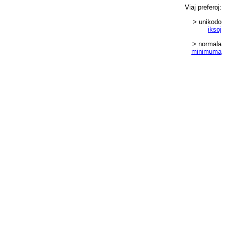
Viaj
preferoj
:
> unikodo
iksoj
> normala
minimuma