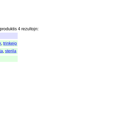
produktis
4
rezultojn
:
e
,
trinkejo
ta
,
sterila