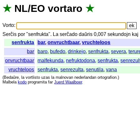
★
NL
/
EO
vortaro
★
Vorto
:
Serĉis
por
"
senfrukta".
La
serĉado
daŭris
0,007
sekundojn
kaj
senfrukta
bar
,
onvruchtbaar
,
vruchteloos
bar
baro
,
bufedo
,
drinkejo
,
senfrukta
,
severa
,
terur
onvruchtbaar
malfekunda
,
nefruktodona
,
senfrukta
,
senrezul
vruchteloos
senfrukta
,
senrezulta
,
senutila
,
vana
(
Bedaŭre
,
la
vortlisto
uzas
la
malnovan
nederlandan
ortografion
.)
Malbela
kodo
programita
far
Juerd Waalboer
.