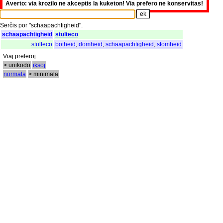
Averto: via krozilo ne akceptis la kuketon! Via prefero ne konservitas!
Serĉis
por
"
schaapachtigheid".
schaapachtigheid
stulteco
stulteco
botheid
,
domheid
,
schaapachtigheid
,
stomheid
Viaj
preferoj
:
> unikodo
iksoj
normala
> minimala