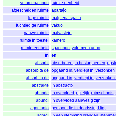
volumena unuo
ruimte-eenheid
afgescheiden ruimte
apartaĵo
lege ruimte
malplena spaco
luchtledige ruimte
vakuo
nauwe ruimte
malvastejo
ruimte in toestel
kamero
ruimte-eenheid
spacunuo
,
volumena unuo
in
en
absorbi
absorberen
,
in beslag nemen
,
opsl
absorbita de
opgaand in
,
verdiept in
,
verzonken 
absorbita de
opgaand in
,
verdiept in
,
verzonken 
abstrakte
in abstracto
abunde
in overvloed
,
rijkelijk
,
ruimschoots
,
abundi
in overvloed aanwezig zijn
agonianto
persoon die in doodsstrijd ligt
agordi
in een stemming brengen
,
stemme