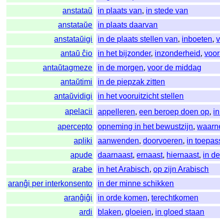
anstataŭ
in plaats van
,
in stede van
anstataŭe
in plaats daarvan
anstataŭigi
in de plaats stellen van
,
inboeten
,
antaŭ ĉio
in het bijzonder
,
inzonderheid
,
voor
antaŭtagmeze
in de morgen
,
voor de middag
antaŭtimi
in de piepzak zitten
antaŭvidigi
in het vooruitzicht stellen
apelacii
appelleren
,
een beroep doen op
,
i
apercepto
opneming in het bewustzijn
,
waarn
apliki
aanwenden
,
doorvoeren
,
in toepa
apude
daarnaast
,
ernaast
,
hiernaast
,
in d
arabe
in het Arabisch
,
op zijn Arabisch
aranĝi per interkonsento
in der minne schikken
aranĝiĝi
in orde komen
,
terechtkomen
ardi
blaken
,
gloeien
,
in gloed staan