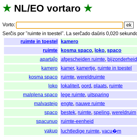
★
NL
/
EO
vortaro
★
Vorto
:
Serĉis
por
"
ruimte in toestel".
La
serĉado
daŭris
0,020
sekund
ruimte in toestel
kamero
ruimte
kosma spaco
,
loko
,
spaco
apartaĵo
afgescheiden ruimte
,
bijzonderhei
kamero
kamer
,
kamertje
,
ruimte in toestel
kosma spaco
ruimte
,
wereldruimte
loko
lokaliteit
,
oord
,
plaats
,
ruimte
malplena spaco
lege ruimte
,
uitsparing
malvastejo
engte
,
nauwe ruimte
spaco
bestek
,
ruimte
,
speling
,
wereldruim
spacunuo
ruimte-eenheid
vakuo
luchtledige ruimte
,
vacu�m