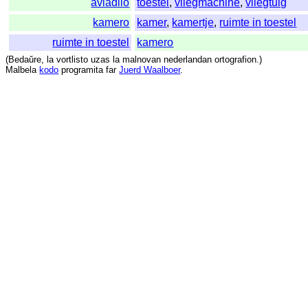
aviadilo
toestel
,
vliegmachine
,
vliegtuig
kamero
kamer
,
kamertje
,
ruimte in toestel
ruimte in toestel
kamero
(
Bedaŭre
,
la
vortlisto
uzas
la
malnovan
nederlandan
ortografion
.)
Malbela
kodo
programita
far
Juerd Waalboer
.