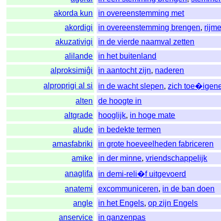
akorda kun
in overeenstemming met
akordigi
in overeenstemming brengen
,
rijm
akuzativigi
in de vierde naamval zetten
alilande
in het buitenland
alproksimiĝi
in aantocht zijn
,
naderen
alproprigi al si
in de wacht slepen
,
zich toe�igen
alten
de hoogte in
altgrade
hooglijk
,
in hoge mate
alude
in bedekte termen
amasfabriki
in grote hoeveelheden fabriceren
amike
in der minne
,
vriendschappelijk
anaglifa
in demi-reli�f uitgevoerd
anatemi
excommuniceren
,
in de ban doen
angle
in het Engels
,
op zijn Engels
anservice
in ganzenpas