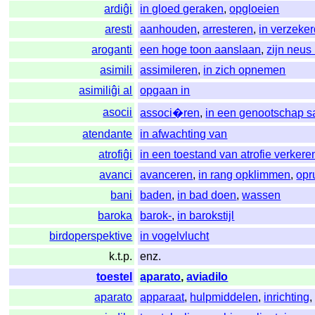
ardiĝi
in gloed geraken
,
opgloeien
aresti
aanhouden
,
arresteren
,
in verzeke
aroganti
een hoge toon aanslaan
,
zijn neus
asimili
assimileren
,
in zich opnemen
asimiliĝi al
opgaan in
asocii
associ�ren
,
in een genootschap 
atendante
in afwachting van
atrofiĝi
in een toestand van atrofie verkere
avanci
avanceren
,
in rang opklimmen
,
opr
bani
baden
,
in bad doen
,
wassen
baroka
barok-
,
in barokstijl
birdoperspektive
in vogelvlucht
k.t.p.
enz.
toestel
aparato
,
aviadilo
aparato
apparaat
,
hulpmiddelen
,
inrichting