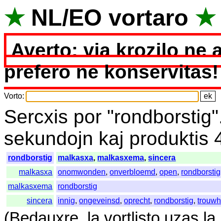
★
NL
/
EO
vortaro
★
Averto: via krozilo ne 
prefero ne konservitas!
Vorto
:
Sercxis
por
"
rondborstig"
sekundojn
kaj
produktis
rondborstig
malkasxa
,
malkasxema
,
sincera
malkasxa
onomwonden
,
onverbloemd
,
open
,
rondborstig
malkasxema
rondborstig
sincera
innig
,
ongeveinsd
,
oprecht
,
rondborstig
,
trouwh
(
Bedauxre
,
la
vortlisto
uzas
la