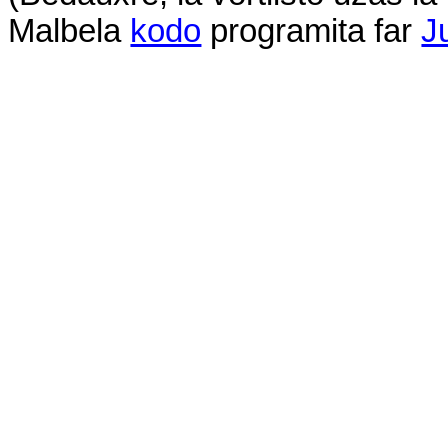
Malbela
kodo
programita
far
J