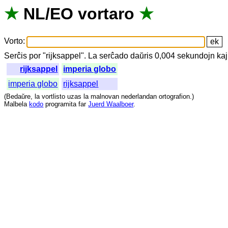
★
NL
/
EO
vortaro
★
Vorto
:
Serĉis
por
"
rijksappel".
La
serĉado
daŭris
0,004
sekundojn
kaj
rijksappel
imperia globo
imperia globo
rijksappel
(
Bedaŭre
,
la
vortlisto
uzas
la
malnovan
nederlandan
ortografion
.)
Malbela
kodo
programita
far
Juerd Waalboer
.