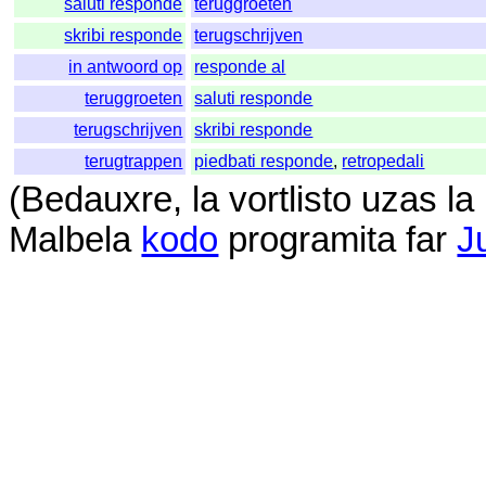
saluti responde
teruggroeten
skribi responde
terugschrijven
in antwoord op
responde al
teruggroeten
saluti responde
terugschrijven
skribi responde
terugtrappen
piedbati responde
,
retropedali
(
Bedauxre
,
la
vortlisto
uzas
la
Malbela
kodo
programita
far
J