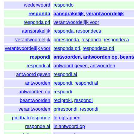
wederwoord
respondo
responda
aansprakelijk
,
verantwoordelijk
responda pri
verantwoordelijk voor
aansprakelijk
responda
,
respondeca
verantwoordelijk
priresponda
,
responda
,
respondeca
verantwoordelijk voor
responda pri
,
respondeca pri
respondi
antwoorden
,
antwoorden op
,
beant
respondi al
antwoord geven
,
antwoorden
antwoord geven
respondi al
antwoorden
respondi
,
respondi al
antwoorden op
respondi
beantwoorden
reciproki
,
respondi
verantwoorden
prirespondi
,
respondi
piedbati responde
terugtrappen
responde al
in antwoord op