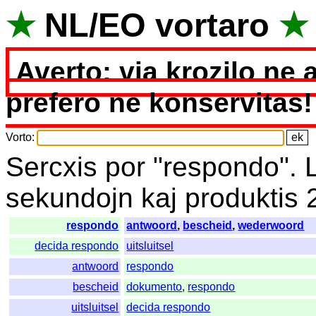
★
NL
/
EO
vortaro
★
Averto: via krozilo ne 
prefero ne konservitas!
Vorto
:
Sercxis
por
"
respondo".
sekundojn
kaj
produktis
respondo
antwoord
,
bescheid
,
wederwoord
decida respondo
uitsluitsel
antwoord
respondo
bescheid
dokumento
,
respondo
uitsluitsel
decida respondo