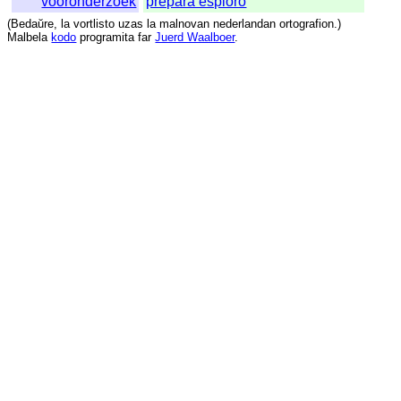
vooronderzoek
prepara esploro
(
Bedaŭre
,
la
vortlisto
uzas
la
malnovan
nederlandan
ortografion
.)
Malbela
kodo
programita
far
Juerd Waalboer
.