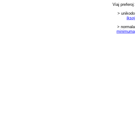
Viaj
preferoj
:
> unikodo
iksoj
> normala
minimuma