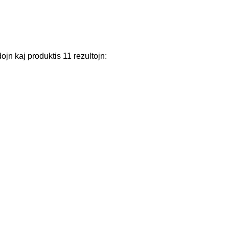
dojn
kaj
produktis
11
rezultojn
: