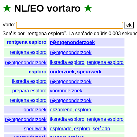
★
NL
/
EO
vortaro
★
Vorto
:
Serĉis
por
"
rentgena esploro".
La
serĉado
daŭris
0,003
sekun
rentgena esploro
r�ntgenonderzoek
rentgena esploro
r�ntgenonderzoek
iksradia esploro
,
rentgena esploro
r�ntgenonderzoek
esploro
onderzoek
,
speurwerk
iksradia esploro
r�ntgenonderzoek
prepara esploro
vooronderzoek
rentgena esploro
r�ntgenonderzoek
onderzoek
ekzameno
,
esploro
iksradia esploro
,
rentgena esploro
r�ntgenonderzoek
speurwerk
esplorado
,
esploro
,
serĉado