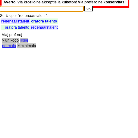
Averto: via krozilo ne akceptis la kuketon! Via prefero ne konservitas!
Serĉis
por
"
redenaarstalent".
redenaarstalent
oratora talento
oratora talento
redenaarstalent
Viaj
preferoj
:
> unikodo
iksoj
normala
> minimala