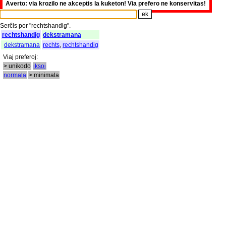
Averto: via krozilo ne akceptis la kuketon! Via prefero ne konservitas!
Serĉis
por
"
rechtshandig".
rechtshandig
dekstramana
dekstramana
rechts
,
rechtshandig
Viaj
preferoj
:
> unikodo
iksoj
normala
> minimala