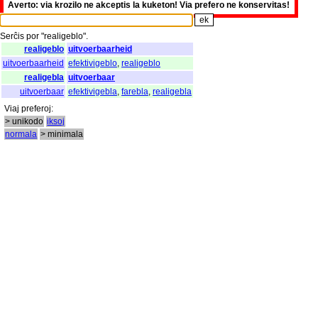
Averto: via krozilo ne akceptis la kuketon! Via prefero ne konservitas!
Serĉis
por
"
realigeblo".
realigeblo
uitvoerbaarheid
uitvoerbaarheid
efektivigeblo
,
realigeblo
realigebla
uitvoerbaar
uitvoerbaar
efektivigebla
,
farebla
,
realigebla
Viaj
preferoj
:
> unikodo
iksoj
normala
> minimala