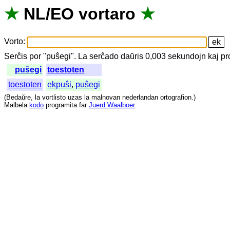
★
NL
/
EO
vortaro
★
Vorto
:
Serĉis
por
"
puŝegi".
La
serĉado
daŭris
0,003
sekundojn
kaj
pr
puŝegi
toestoten
toestoten
ekpuŝi
,
puŝegi
(
Bedaŭre
,
la
vortlisto
uzas
la
malnovan
nederlandan
ortografion
.)
Malbela
kodo
programita
far
Juerd Waalboer
.