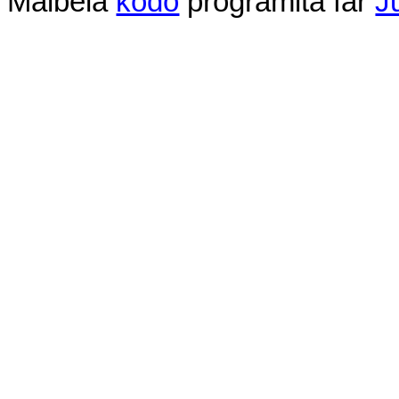
Malbela
kodo
programita
far
J