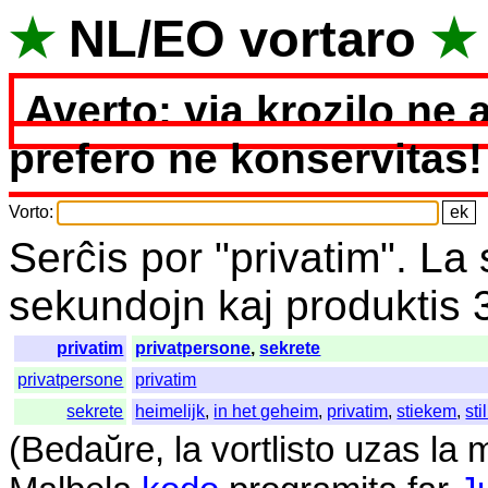
★
NL
/
EO
vortaro
★
Averto: via krozilo ne 
prefero ne konservitas!
Vorto
:
Serĉis
por
"
privatim".
La
sekundojn
kaj
produktis
privatim
privatpersone
,
sekrete
privatpersone
privatim
sekrete
heimelijk
,
in het geheim
,
privatim
,
stiekem
,
sti
(
Bedaŭre
,
la
vortlisto
uzas
la
m