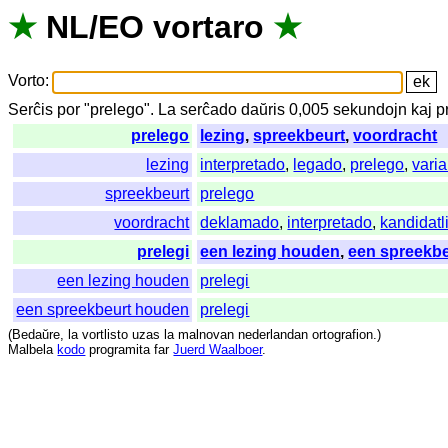
★
NL
/
EO
vortaro
★
Vorto
:
Serĉis
por
"
prelego".
La
serĉado
daŭris
0,005
sekundojn
kaj
p
prelego
lezing
,
spreekbeurt
,
voordracht
lezing
interpretado
,
legado
,
prelego
,
vari
spreekbeurt
prelego
voordracht
deklamado
,
interpretado
,
kandidatl
prelegi
een lezing houden
,
een spreekb
een lezing houden
prelegi
een spreekbeurt houden
prelegi
(
Bedaŭre
,
la
vortlisto
uzas
la
malnovan
nederlandan
ortografion
.)
Malbela
kodo
programita
far
Juerd Waalboer
.