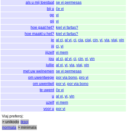
als u mij toestaat
se vi permesas
bij u
ĉe vi
ge
vi
gij
vi
hoe gaat het?
kiel vi fartas?
hoe maakt u het?
kiel vi fartas?
je
al ci
,
al vi
,
ci
,
cia
,
ciaj
,
cin
,
vi
,
via
,
viaj
,
vin
jij
ci
,
vi
jijzelf
vi mem
jou
al ci
,
al vi
,
ci
,
cin
,
vi
,
vin
jullie
al vi
,
vi
,
via
,
viaj
,
vin
met uw welnemen
se vi permesas
om uwentwege
por via bono
,
pro vi
om uwentwil
por vi
,
por via bono
te uwent
ĉe vi
u
al vi
,
vi
,
vin
uzelf
vi mem
voor u
por vi
Viaj
preferoj
:
> unikodo
iksoj
normala
> minimala