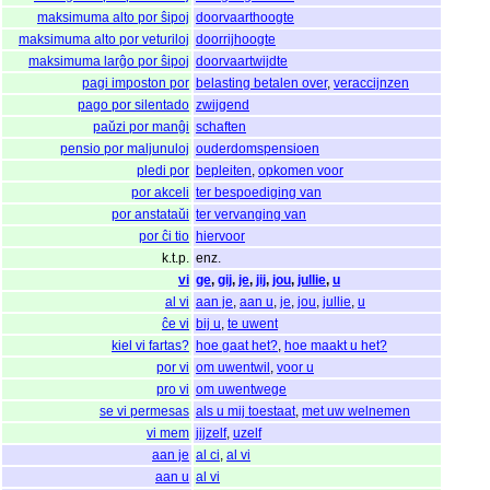
maksimuma alto por ŝipoj
doorvaarthoogte
maksimuma alto por veturiloj
doorrijhoogte
maksimuma larĝo por ŝipoj
doorvaartwijdte
pagi imposton por
belasting betalen over
,
veraccijnzen
pago por silentado
zwijgend
paŭzi por manĝi
schaften
pensio por maljunuloj
ouderdomspensioen
pledi por
bepleiten
,
opkomen voor
por akceli
ter bespoediging van
por anstataŭi
ter vervanging van
por ĉi tio
hiervoor
k.t.p.
enz.
vi
ge
,
gij
,
je
,
jij
,
jou
,
jullie
,
u
al vi
aan je
,
aan u
,
je
,
jou
,
jullie
,
u
ĉe vi
bij u
,
te uwent
kiel vi fartas?
hoe gaat het?
,
hoe maakt u het?
por vi
om uwentwil
,
voor u
pro vi
om uwentwege
se vi permesas
als u mij toestaat
,
met uw welnemen
vi mem
jijzelf
,
uzelf
aan je
al ci
,
al vi
aan u
al vi