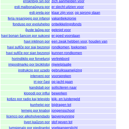
enskribigi sin por
zich aanmelden voor
esti malbonaŭgura por
er slecht uitzien voor
esti preta por
klaar zijn voor
,
op sprong staan
feria resanigejo por infanoj
vakantiekolonie
fonduso por evoluhelpo
ontwikkelingsfonds
ĝuste taŭga por
geknipt voor
havi bonan ŝancon por sukcesi
er goed voorstaan
havi inklinon por
een zwak hebben voor
,
houden van
havi sufiĉe por siaj bezonoj
rondkomen
,
toekomen
havi sufiĉe por sian bezonoj
kunnen rondkomen
horindikilo por forveturoj
vertrekbord
impostmarko por biciklistoj
rijwielplaatje
instrukcio por uzado
gebruiksaanwijzing
interveni por
voorspreken
iri por ĉasi
op jacht gaan
kandidati por
solliciteren naar
klopodi por influi
bewerken
kotizo por radio kaj televido
kijk- en luistergeld
kunhelpi por
bijdragen tot
lernejo por knaboj
jongensschool
licenco por alkoholvendado
tapvergunning
liveri kaŭzon por
stof geven tot
lumsignalo por piedirantoj
voetgangerslicht