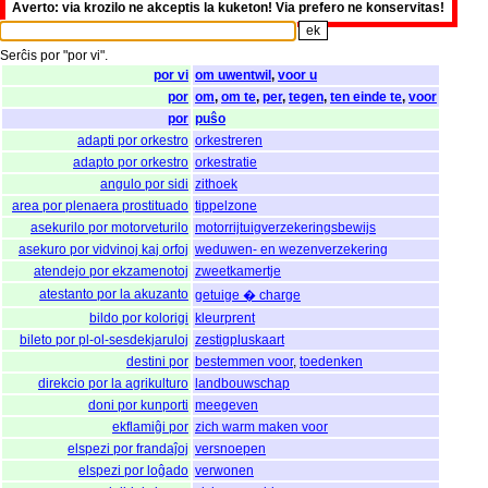
Averto: via krozilo ne akceptis la kuketon! Via prefero ne konservitas!
Serĉis
por
"
por vi".
por vi
om uwentwil
,
voor u
por
om
,
om te
,
per
,
tegen
,
ten einde te
,
voor
por
puŝo
adapti por orkestro
orkestreren
adapto por orkestro
orkestratie
angulo por sidi
zithoek
area por plenaera prostituado
tippelzone
asekurilo por motorveturilo
motorrijtuigverzekeringsbewijs
asekuro por vidvinoj kaj orfoj
weduwen- en wezenverzekering
atendejo por ekzamenotoj
zweetkamertje
atestanto por la akuzanto
getuige � charge
bildo por kolorigi
kleurprent
bileto por pl-ol-sesdekjaruloj
zestigpluskaart
destini por
bestemmen voor
,
toedenken
direkcio por la agrikulturo
landbouwschap
doni por kunporti
meegeven
ekflamiĝi por
zich warm maken voor
elspezi por frandaĵoj
versnoepen
elspezi por loĝado
verwonen