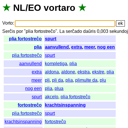
★
NL
/
EO
vortaro
★
Vorto
:
Serĉis
por
"
plia fortostreĉo".
La
serĉado
daŭris
0,003
sekundo
plia fortostreĉo
spurt
plia
aanvullend
,
extra
,
meer
,
nog een
plia fortostreĉo
spurt
aanvullend
kompletiga
,
plia
extra
aldona
,
aldone
,
ekstra
,
ekstre
,
plia
meer
pli
,
pli da
,
plia
,
plimulte da
,
plu
nog een
plia
,
plua
spurt
akcelo
,
plia fortostreĉo
fortostreĉo
krachtsinspanning
plia fortostreĉo
spurt
krachtsinspanning
fortostreĉo