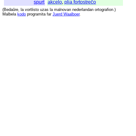
spurt
akcelo
,
plia fortostreĉo
(
Bedaŭre
,
la
vortlisto
uzas
la
malnovan
nederlandan
ortografion
.)
Malbela
kodo
programita
far
Juerd Waalboer
.