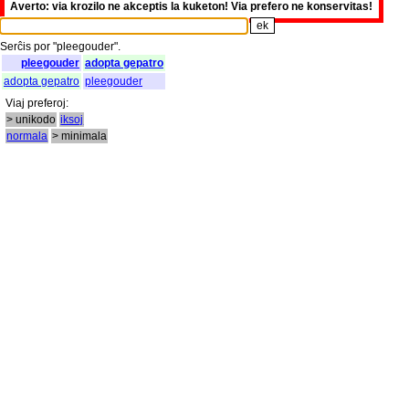
Averto: via krozilo ne akceptis la kuketon! Via prefero ne konservitas!
Serĉis
por
"
pleegouder".
pleegouder
adopta gepatro
adopta gepatro
pleegouder
Viaj
preferoj
:
> unikodo
iksoj
normala
> minimala