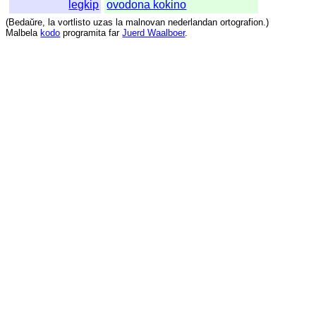
legkip
ovodona kokino
(
Bedaŭre
,
la
vortlisto
uzas
la
malnovan
nederlandan
ortografion
.)
Malbela
kodo
programita
far
Juerd Waalboer
.