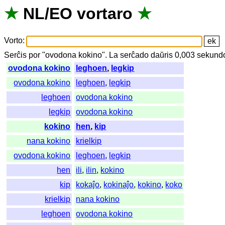
★
NL
/
EO
vortaro
★
Vorto
:
Serĉis
por
"
ovodona kokino".
La
serĉado
daŭris
0,003
sekund
ovodona kokino
leghoen
,
legkip
ovodona kokino
leghoen
,
legkip
leghoen
ovodona kokino
legkip
ovodona kokino
kokino
hen
,
kip
nana kokino
krielkip
ovodona kokino
leghoen
,
legkip
hen
ili
,
ilin
,
kokino
kip
kokaĵo
,
kokinaĵo
,
kokino
,
koko
krielkip
nana kokino
leghoen
ovodona kokino