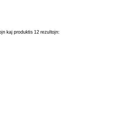
ojn
kaj
produktis
12
rezultojn
: