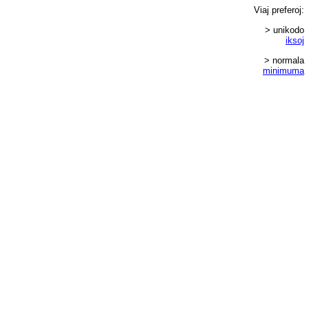
Viaj
preferoj
:
> unikodo
iksoj
> normala
minimuma