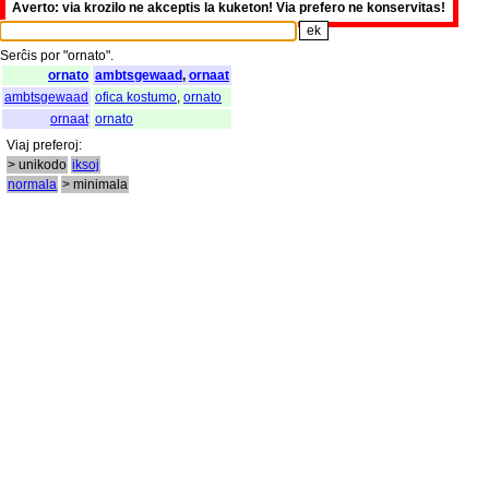
Averto: via krozilo ne akceptis la kuketon! Via prefero ne konservitas!
Serĉis
por
"
ornato".
ornato
ambtsgewaad
,
ornaat
ambtsgewaad
ofica kostumo
,
ornato
ornaat
ornato
Viaj
preferoj
:
> unikodo
iksoj
normala
> minimala