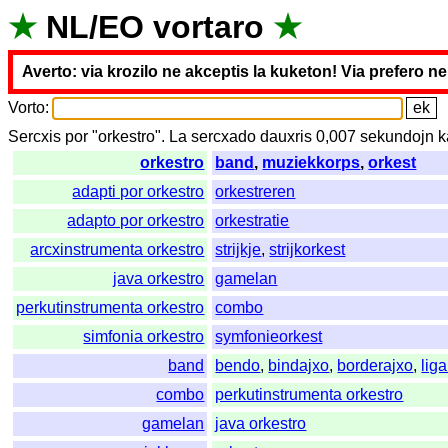
★
NL
/
EO
vortaro
★
Averto: via krozilo ne akceptis la kuketon! Via prefero n
Vorto
:
Sercxis
por
"
orkestro".
La
sercxado
dauxris
0,007
sekundojn
k
orkestro
band
,
muziekkorps
,
orkest
adapti por orkestro
orkestreren
adapto por orkestro
orkestratie
arcxinstrumenta orkestro
strijkje
,
strijkorkest
java orkestro
gamelan
perkutinstrumenta orkestro
combo
simfonia orkestro
symfonieorkest
band
bendo
,
bindajxo
,
borderajxo
,
lig
combo
perkutinstrumenta orkestro
gamelan
java orkestro