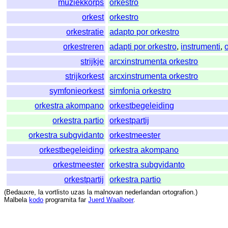
muziekkorps
orkestro
orkest
orkestro
orkestratie
adapto por orkestro
orkestreren
adapti por orkestro
,
instrumenti
,
strijkje
arcxinstrumenta orkestro
strijkorkest
arcxinstrumenta orkestro
symfonieorkest
simfonia orkestro
orkestra akompano
orkestbegeleiding
orkestra partio
orkestpartij
orkestra subgvidanto
orkestmeester
orkestbegeleiding
orkestra akompano
orkestmeester
orkestra subgvidanto
orkestpartij
orkestra partio
(
Bedauxre
,
la
vortlisto
uzas
la
malnovan
nederlandan
ortografion
.)
Malbela
kodo
programita
far
Juerd Waalboer
.