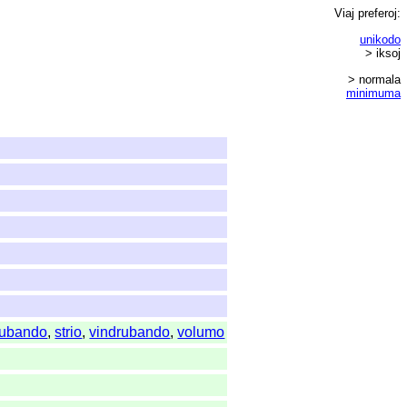
Viaj
preferoj
:
unikodo
> iksoj
> normala
minimuma
rubando
,
strio
,
vindrubando
,
volumo