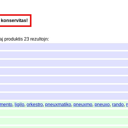
e konservitas!
aj
produktis
23
rezultojn
:
amento
,
ligilo
,
orkestro
,
pneuxmatiko
,
pneuxmo
,
pneuxo
,
rando
,