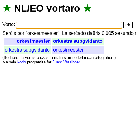
★
NL
/
EO
vortaro
★
Vorto
:
Serĉis
por
"
orkestmeester".
La
serĉado
daŭris
0,005
sekundoj
orkestmeester
orkestra subgvidanto
orkestra subgvidanto
orkestmeester
(
Bedaŭre
,
la
vortlisto
uzas
la
malnovan
nederlandan
ortografion
.)
Malbela
kodo
programita
far
Juerd Waalboer
.