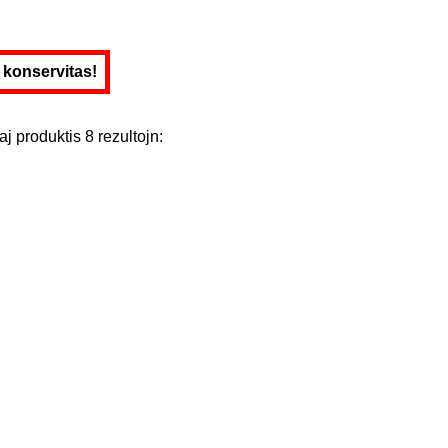
e konservitas!
aj
produktis
8
rezultojn
: