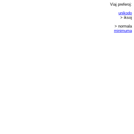
Viaj
preferoj
:
unikodo
> iksoj
> normala
minimuma