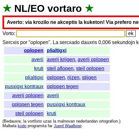
★
NL
/
EO
vortaro
★
Averto: via krozilo ne akceptis la kuketon! Via prefero n
Vorto
:
Sercxis
por
"
oplopen".
La
sercxado
dauxris
0,006
sekundojn
k
oplopen
plialtigxi
averii
averij krijgen
,
averij oplopen
kruti
steil aflopen
,
steil oplopen
plialtigxi
oplopen
,
rijzen
,
stijgen
pusxigxi kontraux
oplopen tegen
averij oplopen
averii
oplopen tegen
pusxigxi kontraux
steil oplopen
kruti
(
Bedauxre
,
la
vortlisto
uzas
la
malnovan
nederlandan
ortografion
.)
Malbela
kodo
programita
far
Juerd Waalboer
.