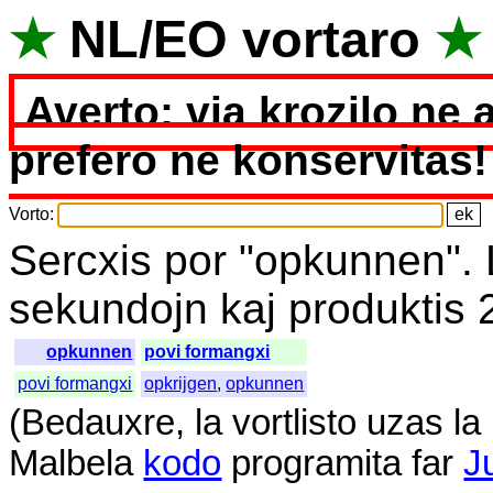
★
NL
/
EO
vortaro
★
Averto: via krozilo ne 
prefero ne konservitas!
Vorto
:
Sercxis
por
"
opkunnen".
sekundojn
kaj
produktis
opkunnen
povi formangxi
povi formangxi
opkrijgen
,
opkunnen
(
Bedauxre
,
la
vortlisto
uzas
la
Malbela
kodo
programita
far
J