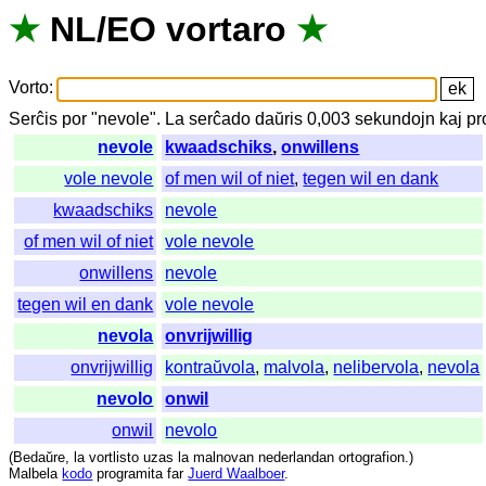
★
NL
/
EO
vortaro
★
Vorto
:
Serĉis
por
"
nevole".
La
serĉado
daŭris
0,003
sekundojn
kaj
pr
nevole
kwaadschiks
,
onwillens
vole nevole
of men wil of niet
,
tegen wil en dank
kwaadschiks
nevole
of men wil of niet
vole nevole
onwillens
nevole
tegen wil en dank
vole nevole
nevola
onvrijwillig
onvrijwillig
kontraŭvola
,
malvola
,
nelibervola
,
nevola
nevolo
onwil
onwil
nevolo
(
Bedaŭre
,
la
vortlisto
uzas
la
malnovan
nederlandan
ortografion
.)
Malbela
kodo
programita
far
Juerd Waalboer
.