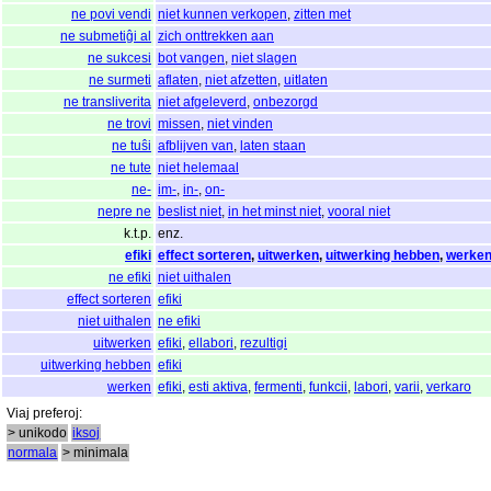
ne povi vendi
niet kunnen verkopen
,
zitten met
ne submetiĝi al
zich onttrekken aan
ne sukcesi
bot vangen
,
niet slagen
ne surmeti
aflaten
,
niet afzetten
,
uitlaten
ne transliverita
niet afgeleverd
,
onbezorgd
ne trovi
missen
,
niet vinden
ne tuŝi
afblijven van
,
laten staan
ne tute
niet helemaal
ne-
im-
,
in-
,
on-
nepre ne
beslist niet
,
in het minst niet
,
vooral niet
k.t.p.
enz.
efiki
effect sorteren
,
uitwerken
,
uitwerking hebben
,
werke
ne efiki
niet uithalen
effect sorteren
efiki
niet uithalen
ne efiki
uitwerken
efiki
,
ellabori
,
rezultigi
uitwerking hebben
efiki
werken
efiki
,
esti aktiva
,
fermenti
,
funkcii
,
labori
,
varii
,
verkaro
Viaj
preferoj
:
> unikodo
iksoj
normala
> minimala