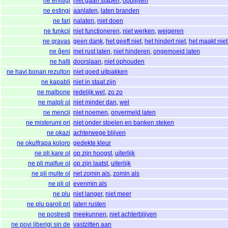
ne enlitiĝi
niet gaan slapen
,
opblijven
ne estingi
aanlaten
,
laten branden
ne fari
nalaten
,
niet doen
ne funkcii
niet functioneren
,
niet werken
,
weigeren
ne gravas
geen dank
,
het geeft niet
,
het hindert niet
,
het maakt niet 
ne ĝeni
met rust laten
,
niet hinderen
,
ongemoeid laten
ne halti
doorslaan
,
niet ophouden
ne havi bonan rezulton
niet goed uitpakken
ne kapabli
niet in staat zijn
ne malbone
redelijk wel
,
zo zo
ne malpli ol
niet minder dan
,
wel
ne mencii
niet noemen
,
onvermeld laten
ne misterumi pri
niet onder stoelen en banken steken
ne okazi
achterwege blijven
ne okulfrapa koloro
gedekte kleur
ne pli kare ol
op zijn hoogst
,
uiterlijk
ne pli malfue ol
op zijn laatst
,
uiterlijk
ne pli multe ol
net zomin als
,
zomin als
ne pli ol
evenmin als
ne plu
niet langer
,
niet meer
ne plu paroli pri
laten rusten
ne postresti
meekunnen
,
niet achterblijven
ne povi liberigi sin de
vastzitten aan