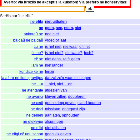
Averto: via krozilo ne akceptis la kuketon! Via prefero ne konservitas!
Serĉis
por
"
ne efiki".
ne efiki
niet uithalen
ne
geen
,
nee
,
neen
,
niet
ankoraŭ ne
nog niet
baldaŭ ne baldaŭ
vroeg of laat
ĉu ne
is het niet
,
nietwaar
,
of niet
ĉu ne?
is het niet?
,
nietwaar?
,
toch?
eĉ ne
niet eens
,
zelfs geen
jam ne
niet langer
kondiĉe ke ne
tenzij
la afero ne tiom graviĝos
dat zal zo'n vaart niet lopen
ne ...-u
... niet
,
niet ...-en
ne atentante
afgezien van
ne avanci
blijven zitten
,
doubleren
ne cedi
geen krimp geven
,
stand houden
ne deci
misstaan
,
ongepast zijn
ne demeti
aanlaten
,
ophouden
ne efektiviĝi
afspringen
ne efiki
niet uithalen
ne eligi eĉ unu sonon
geen kik geven