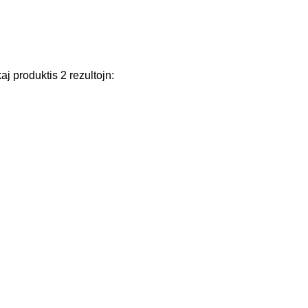
kaj
produktis
2
rezultojn
: