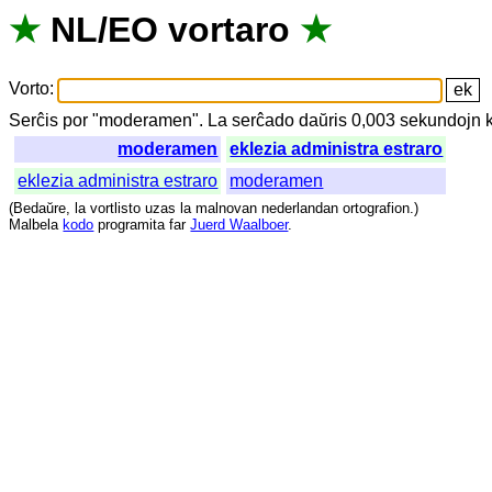
★
NL
/
EO
vortaro
★
Vorto
:
Serĉis
por
"
moderamen".
La
serĉado
daŭris
0,003
sekundojn
moderamen
eklezia administra estraro
eklezia administra estraro
moderamen
(
Bedaŭre
,
la
vortlisto
uzas
la
malnovan
nederlandan
ortografion
.)
Malbela
kodo
programita
far
Juerd Waalboer
.