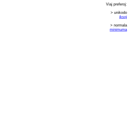
Viaj
preferoj
:
> unikodo
iksoj
> normala
minimuma