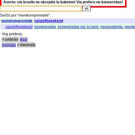
Averto: via krozilo ne akceptis la kuketon! Via prefero ne konservitas!
Serĉis
por
"
memkompreneble".
memkompreneble
vanzelfsprekend
vanzelfsprekend
komprenebla
,
kompreneble per si mem
,
memevidenta
,
memk
Viaj
preferoj
:
> unikodo
iksoj
normala
> minimala