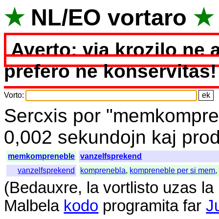
★
NL
/
EO
vortaro
★
Averto: via krozilo ne 
prefero ne konservitas!
Vorto
:
Sercxis
por
"
memkompre
0,002
sekundojn
kaj
prod
memkompreneble
vanzelfsprekend
vanzelfsprekend
komprenebla
,
kompreneble per si mem
(
Bedauxre
,
la
vortlisto
uzas
la
Malbela
kodo
programita
far
J