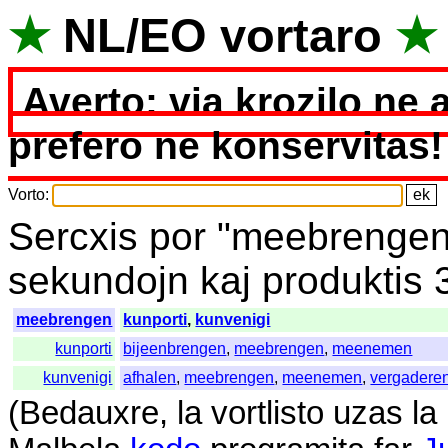
★
NL
/
EO
vortaro
★
Averto: via krozilo ne 
prefero ne konservitas!
Vorto
:
Sercxis
por
"
meebrengen
sekundojn
kaj
produktis
meebrengen
kunporti
,
kunvenigi
kunporti
bijeenbrengen
,
meebrengen
,
meenemen
kunvenigi
afhalen
,
meebrengen
,
meenemen
,
vergadere
(
Bedauxre
,
la
vortlisto
uzas
la