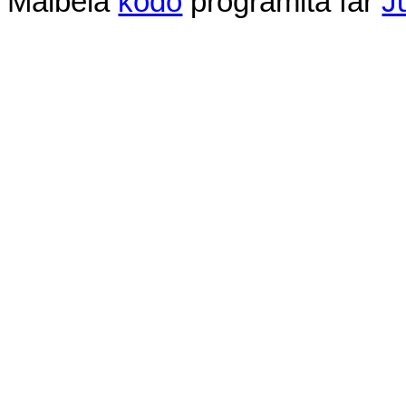
Malbela
kodo
programita
far
J