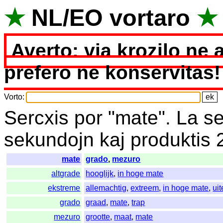
★
NL
/
EO
vortaro
★
Averto: via krozilo ne 
prefero ne konservitas!
Vorto
:
Sercxis
por
"
mate".
La
s
sekundojn
kaj
produktis
mate
grado
,
mezuro
altgrade
hooglijk
,
in hoge mate
ekstreme
allemachtig
,
extreem
,
in hoge mate
,
ui
grado
graad
,
mate
,
trap
mezuro
grootte
,
maat
,
mate