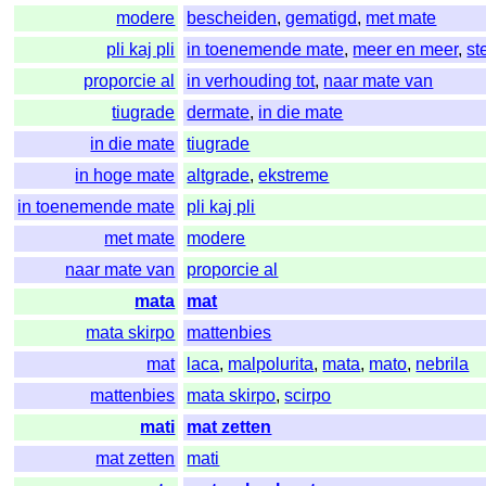
modere
bescheiden
,
gematigd
,
met mate
pli kaj pli
in toenemende mate
,
meer en meer
,
st
proporcie al
in verhouding tot
,
naar mate van
tiugrade
dermate
,
in die mate
in die mate
tiugrade
in hoge mate
altgrade
,
ekstreme
in toenemende mate
pli kaj pli
met mate
modere
naar mate van
proporcie al
mata
mat
mata skirpo
mattenbies
mat
laca
,
malpolurita
,
mata
,
mato
,
nebrila
mattenbies
mata skirpo
,
scirpo
mati
mat zetten
mat zetten
mati