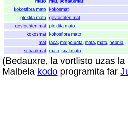
mato
mat
,
schaakmat
kokosfibra mato
kokosmat
plektita mato
gevlochten mat
gevlochten mat
plektita mato
kokosmat
kokosfibra mato
mat
laca
,
malpolurita
,
mata
,
mato
,
nebrila
schaakmat
mato
,
sxakmato
(
Bedauxre
,
la
vortlisto
uzas
la
Malbela
kodo
programita
far
J